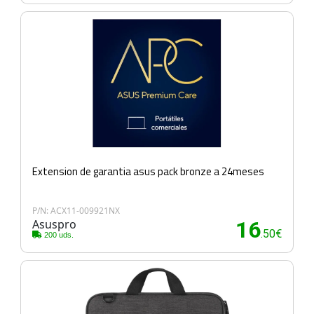
Extension de garantia asus pack bronze a 24meses
P/N: ACX11-009921NX
Asuspro
16
.50€
200 uds.