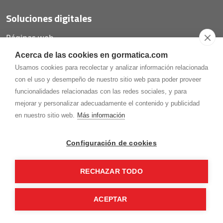
Soluciones digitales
Páginas web
Tiendas online
Acerca de las cookies en gormatica.com
Carta QR restaurantes
Usamos cookies para recolectar y analizar información relacionada
con el uso y desempeño de nuestro sitio web para poder proveer
funcionalidades relacionadas con las redes sociales, y para
mejorar y personalizar adecuadamente el contenido y publicidad
975.368.262
en nuestro sitio web.
Más información
Aviso Legal
Política de privacidad
Política de
Cookies
Configuración de cookies
Gormaz Informática S.L.
C/ Soria, 2 - El Burgo de Osma (Soria)
RECHAZAR TODO
¡Síguenos en nuestras redes!
ACEPTAR