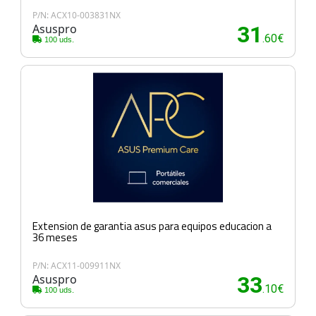
P/N: ACX10-003831NX
Asuspro
31
.60€
100 uds.
Extension de garantia asus para equipos educacion a
36 meses
P/N: ACX11-009911NX
Asuspro
33
.10€
100 uds.