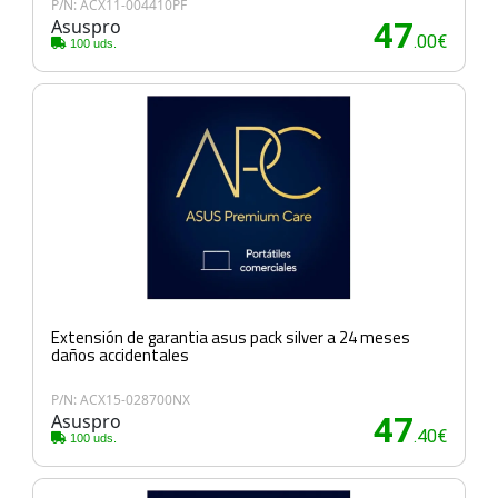
P/N: ACX11-004410PF
Asuspro
47
.00€
100 uds.
Extensión de garantia asus pack silver a 24 meses
daños accidentales
P/N: ACX15-028700NX
Asuspro
47
.40€
100 uds.