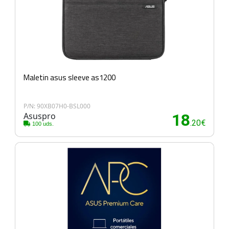
Maletin asus sleeve as1200
P/N: 90XB07H0-BSL000
Asuspro
18
.20€
100 uds.