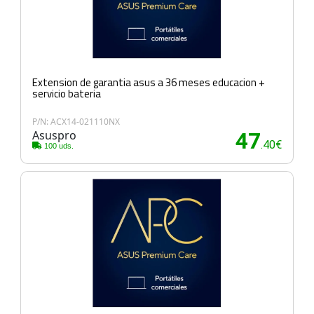
Extension de garantia asus a 36 meses educacion +
servicio bateria
P/N: ACX14-021110NX
Asuspro
47
.40€
100 uds.