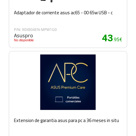
Adaptador de corriente asus ac65 - 00 65w USB - c
P/N: 90XB04EN-MPW1G0
Asuspro
43
.95€
No disponible
Extension de garantia asus para pc a 36 meses in situ