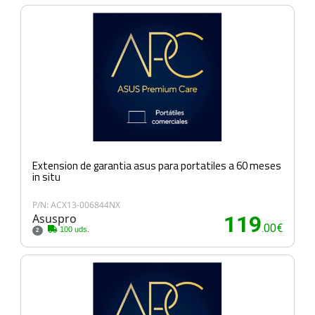
Extension de garantia asus para portatiles a 60 meses
in situ
P/N: ACX13-006844NX
Asuspro
119
.00€
100 uds.
2