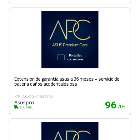
Extension de garantia asus a 36 meses + servicio de
bateria daños accidentales oss
P/N: ACX15-046510NX
Asuspro
96
.70€
100 uds.