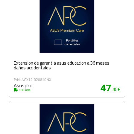
Extension de garantia asus educacion a 36 meses
daños accidentales
P/N: ACX12-020810NX
Asuspro
47
.40€
100 uds.