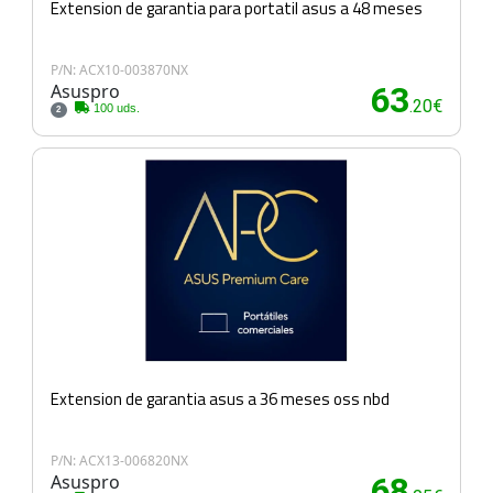
Extension de garantia para portatil asus a 48 meses
P/N: ACX10-003870NX
Asuspro
63
.20€
100 uds.
2
Extension de garantia asus a 36 meses oss nbd
P/N: ACX13-006820NX
Asuspro
68