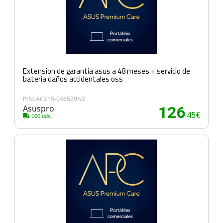
Extension de garantia asus a 48 meses + servicio de
bateria daños accidentales oss
P/N: ACX15-046520NX
Asuspro
126
.45€
100 uds.