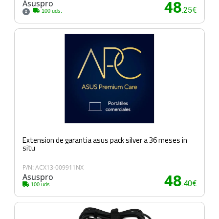
Asuspro
48
.25€
100 uds.
2
Extension de garantia asus pack silver a 36 meses in
situ
P/N: ACX13-009911NX
Asuspro
48
.40€
100 uds.