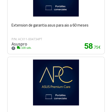
Extension de garantia asus para aio a 60 meses
P/N: ACX11-004734PT
Asuspro
58
.75€
100 uds.
2