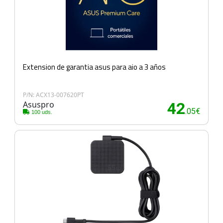
Extension de garantia asus para aio a 3 años
P/N: ACX13-007620PT
Asuspro
42
.05€
100 uds.