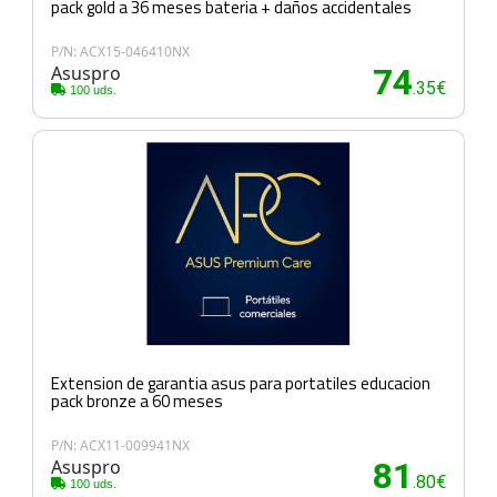
pack gold a 36 meses bateria + daños accidentales
P/N: ACX15-046410NX
Asuspro
74
.35€
100 uds.
Extension de garantia asus para portatiles educacion
pack bronze a 60 meses
P/N: ACX11-009941NX
Asuspro
81
.80€
100 uds.