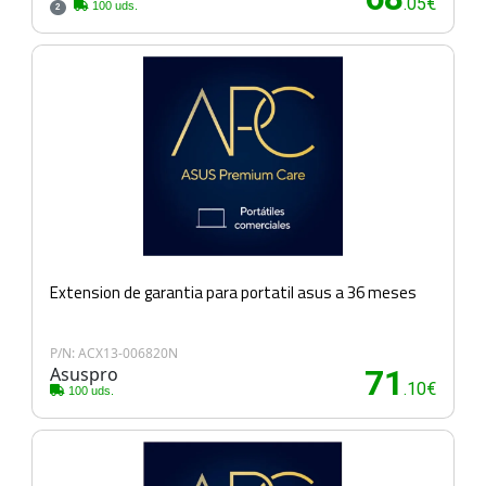
.05€
100 uds.
2
Extension de garantia para portatil asus a 36 meses
P/N: ACX13-006820N
Asuspro
71
.10€
100 uds.