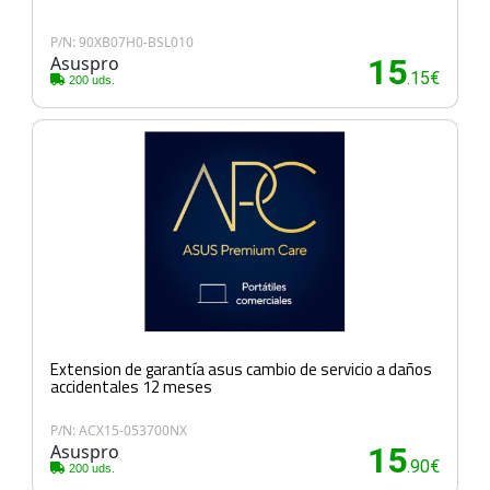
P/N: 90XB07H0-BSL010
Asuspro
15
.15€
200 uds.
Extension de garantía asus cambio de servicio a daños
accidentales 12 meses
P/N: ACX15-053700NX
Asuspro
15
.90€
200 uds.