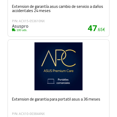
Extension de garantía asus cambio de servicio a daños
accidentales 24 meses
P/N: ACX15-053610NX
Asuspro
47
.65€
100 uds.
Extension de garantia para portatil asus a 36 meses
P/N: ACX10-003844NX