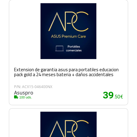
Extension de garantia asus para portatiles educacion
pack gold a 24 meses bateria + daños accidentales
P/N: ACX15-046400NX
Asuspro
39
.50€
100 uds.