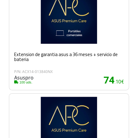
Extension de garantia asus a 36 meses + servicio de
bateria
P/N: ACX14-013840NX
Asuspro
74
.10€
100 uds.