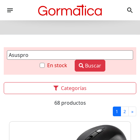
En stock
Buscar
Categorías
68 productos
1
2
»