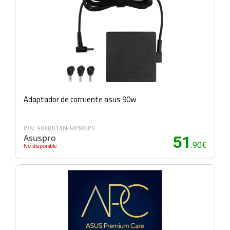
Adaptador de corruente asus 90w
P/N: 90XB014N-MPW0P0
Asuspro
51
.90€
No disponible