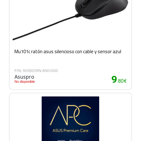
Mu101c ratón asus silencioso con cable y sensor azul
P/N: 90XB05RN-BMU000
Asuspro
9
.80€
No disponible