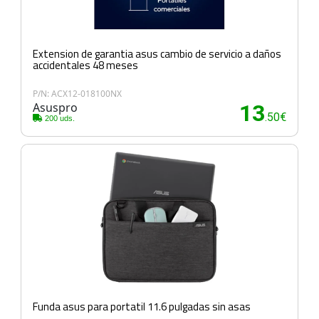
Extension de garantia asus cambio de servicio a daños
accidentales 48 meses
P/N: ACX12-018100NX
Asuspro
13
.50€
200 uds.
Funda asus para portatil 11.6 pulgadas sin asas