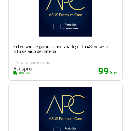
Extension de garantia asus pack gold a 48 meses in
situ servicio de bateria
P/N: ACX15-018120NX
Asuspro
99
.65€
100 uds.