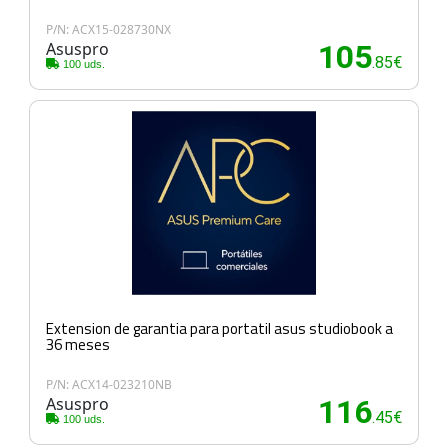
P/N: ACX15-028730NX
Asuspro
105
.85€
100 uds.
Extension de garantia para portatil asus studiobook a
36 meses
P/N: ACX14-023210NB
Asuspro
116
.45€
100 uds.